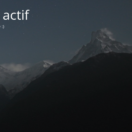
actif
:)