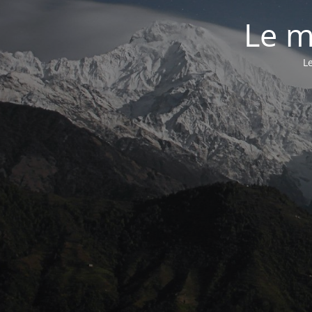
Le m
L